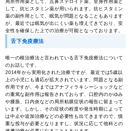
局所作用薬として、点鼻ステロイド薬、全身作用薬と
して、抗ヒスタミン薬が用いられます。抗ヒスタミン
薬の副作用として、眠気が問題となることもあります
が、最近では眠気が出にくい薬も増えてきており、安
全性を確保した上での治療が可能となっております。
舌下免疫療法
唯一の根治療法と言われている舌下免疫療法について
のお話しです。
2014年から実用化された治療ですが、最近では5歳以
上の小児にも適応が拡大されています。問題となる副
作用ですが、今まではアナフィラキシーショックなど
の重篤な副作用は報告されておらず、口腔内のかゆみ
や腫脹、口内炎などの局所粘膜症状の報告に留まって
います。しかし、その症状の程度や発生時期によって
は中止や追加治療などの必要性も出てきますので、慎
重な投与が必要となりますし、状況に応じて他科との
連携治療が必要になることもあります。