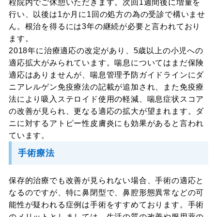
程院内でご休憩いただきます。次回1週間後に増量を
行い、以後は1か月に1回の処方の為の受診で構いませ
ん。根治を得るには3年の継続が必要と言われており
ます。
2018年に治療適応の改定があり、5歳以上の小児への
適応拡大がみられています。喘息についてはまだ保険
適応はありませんが、喘息管理予防ガイドラインにダ
ニアレルゲン免疫療法の記載が追加され、また免疫療
法により吸入ステロイド使用の軽減、喘息症状スコア
の改善が見られ、更なる適応の拡大が望まれます。ダ
ニに対するアトピー性皮膚炎にも効果があると言われ
ています。
手術療法
保存的治療でも改善が見られない場合、手術の適応と
なるのですが、特に鼻閉型で、鼻腔形態異常などの可
能性が疑われる症例は手術をすすめております。手術
のメリットとしましては、生活の質の改善や服用薬の