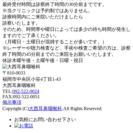
最終受付時間は診察終了時間の
30分前
までです。
※当クリニックは
予約制ではありません。
診療時間内にご来院いただけましたら
診察いたします。
そのため、時間帯や曜日によっては多少の待ち時間が発生し
ますのでご了承ください。
（月曜日・土曜日が混雑することが多いです。）
※レーザーや聴力検査など、手術や検査ご希望の方は、診察
終了時間の
45分前
までのご来院をお願いいたします。
休診
木曜午後・土曜午後・日曜・祝日
〒810-0033
福岡市中央区小笹4丁目1-43
大西耳鼻咽喉科
TEL:
092-522-0024
FAX:092-522-0051
掲示事項
Copyright (C)
大西耳鼻咽喉科
.All Rights Reserved.
お気軽にお問い合わせ下さい