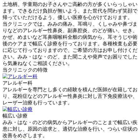
土地柄、学童期のお子さんやご高齢の方が多くいらっしゃい
ます。できるだけ負担が無いよう、また世代を問わず笑顔で
帰っていただけるよう、優しい医療を心がけております。
当クリニックでは、みみの痛み、耳鳴り、くしゃみや鼻づま
りなどのアレルギー性鼻炎、副鼻腔炎、のどが痛い、せき、
かぜ、めまいなど耳鼻咽喉科全般の病気から、耳そうじや術
後のケアまで幅広く診療を行っております。各種検査も必要
に応じて行っておりますので、ご希望の方はお申し付けくだ
さい。みみ・はな・のど、また聞こえや発声でお困りでした
ら気兼ねなくご相談ください。
当クリニックの特徴
アレルギー科
アレルギーを専門とし多くの経験を積んだ医師が在籍してお
り、花粉症などのアレルギー性鼻炎に対し舌下免疫療法や、
レーザー治療も行っています。
幅広い診療
みみ・はな・のどの病気からアレルギーのことまで幅広い疾
患に対し、原因の追求と、適切な治療を行い、つらい症状の
改善をめざします。